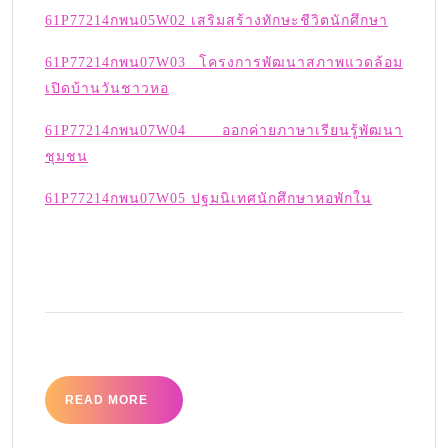
61P77214กพน05W02 เสริมสร้างทักษะชีวิตนักศึกษา
61P77214กพน07W03 โครงการพัฒนาสภาพแวดล้อม
เปิดบ้านวันชาวหอ
61P77214กพน07W04 ออกค่ายภาษาเรียนรู้พัฒนา
ชุมชน
61P77214กพน07W05 ปฐมนิเทศนักศึกษาหอพักใน
READ MORE