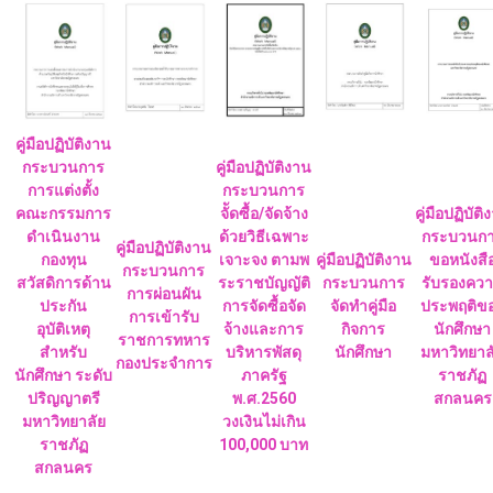
คู่มือปฏิบัติงาน
กระบวนการ
คู่มือปฏิบัติงาน
การแต่งตั้ง
กระบวนการ
คณะกรรมการ
จััดซื้อ/จัดจ้าง
คู่มือปฏิบัติ
ดำเนินงาน
ด้วยวิธีเฉพาะ
กระบวนก
คู่มือปฏิบัติงาน
กองทุน
เจาะจง ตามพ
คู่มือปฏิบัติงาน
ขอหนังสื
กระบวนการ
สวัสดิการด้าน
ระราชบัญญัติ
กระบวนการ
รับรองคว
การผ่อนผัน
ประกัน
การจัดซื้อจัด
จัดทำคู่มือ
ประพฤติข
การเข้ารับ
อุบัติเหตุ
จ้างและการ
กิจการ
นักศึกษา
ราชการทหาร
สำหรับ
บริหารพัสดุ
นักศึกษา
มหาวิทยาล
กองประจำการ
นักศึกษา ระดับ
ภาครัฐ
ราชภัฏ
ปริญญาตรี
พ.ศ.2560
สกลนคร
มหาวิทยาลัย
วงเงินไม่เกิน
ราชภัฏ
100,000 บาท
สกลนคร