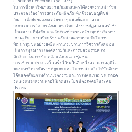
(Thailand Research Expo 2026)”
ในการนี้ มหาวิทยาลัยราชภัฏสกลนครได้ส่งผลงานเข้าร่วม
ประกวด เรื่อง “การยกระดับผลิตภัณฑ์กล้วยอบธัญพืชสู่
กิจการเพื่อสังคมและเครือข่ายชุมชนต้นแบบ ผ่าน
กระบวนการวิศวกรสังคม มหาวิทยาลัยราชภัฏสกลนคร” ซึ่ง
เป็นผลงานที่มุ่งพัฒนาผลิตภัณฑ์ชุมชน สร้างมูลค่าเพิ่มทาง
เศรษฐกิจ และเสริมสร้างเครือข่ายความร่วมมือในการ
พัฒนาชุมชนอย่างยั่งยืน ผ่านกระบวนการวิศวกรสังคม อัน
เป็นการบูรณาการองค์ความรู้และการมีส่วนร่วมของ
นักศึกษาในการขับเคลื่อนสังคมและชุมชน
การเข้าร่วมประกวดในครั้งนี้นับเป็นอีกหนึ่งความภาคภูมิใจ
ของมหาวิทยาลัยราชภัฏสกลนคร ในการส่งเสริมให้นักศึกษา
ได้แสดงศักยภาพด้านนวัตกรรมและการพัฒนาชุมชน ตลอด
จนเผยแพร่ผลงานที่ก่อให้เกิดประโยชน์ต่อสังคมในระดับ
ประเทศ