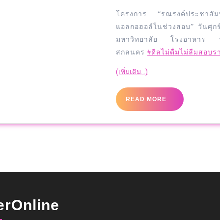
โครงการ “รณรงค์ประชาสัมพันธ
แอลกอฮอล์ในช่วงสอบ” วันศุกร
มหาวิทยาลัย โรงอาหาร ห้
สกลนคร
#ดีลไม่ดื่มไม่ลืมสอบ
(เพิ่มเติม…)
READ MORE
erOnline