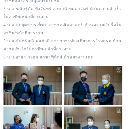
อาชีพและสร้างคุณประโยชน์
3.น.ส.ชนิษฐ์ภัค ทั่งจันทร์ สาขานิเทศศาสตร์ ด้านความสำเร็จ
ในอาชีพ/หน้าที่การงาน
4.น.ส.สุกฤตา บรเพ็ชร สาขาคณิตศาสตร์ ด้านความสำเร็จใน
อาชีพ/หน้าที่การงาน
5.น.ส.จันทร์มณี พลภักดี สาขาการท่องเที่ยวการโรงแรม ด้าน
ความสำเร็จในอาชีพ/หน้าที่การงาน
6.นายอาธร วรอัด สาขาฟิสิกส์ ด้านผลงานเด่น