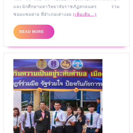
และนักศึกษามหาวิทยาลัยราชภ
ัฏสกลนคร ร่วม
ซ่อมแซมฝาย ที่อำเภอเต่างอย
(เพิ่มเติม…)
READ MORE