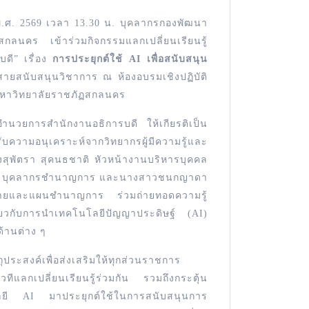
 พ.ศ. 2569 เวลา 13.30 น. บุคลากรกองพัฒนา
กลนคร เข้าร่วมกิจกรรมแลกเปลี่ยนเรียนรู้
ดี” เรื่อง
การประยุกต์ใช้ AI เพื่อสนับสนุน
ายสนับสนุนวิชาการ ณ ห้องอบรมเชิงปฏิบัติ
 มหาวิทยาลัยราชภัฏสกลนคร
อำนวยการสำนักงานอธิการบดี ให้เกียรติเป็น
ความอนุเคราะห์จากวิทยากรผู้มีความรู้และ
ุพัตรา สุคนธชาติ หัวหน้างานบริหารบุคคล
ปอง บุคลากรชำนาญการ และนางสาวชนกญาดา
บายและแผนชำนาญการ ร่วมถ่ายทอดความรู้
่ยวกับการนำเทคโนโลยีปัญญาประดิษฐ์ (AI)
ด้านต่าง ๆ
ถุประสงค์เพื่อส่งเสริมให้ทุกส่วนราชการ
วทีแลกเปลี่ยนเรียนรู้ร่วมกัน รวมถึงกระตุ้น
ลยี AI มาประยุกต์ใช้ในการสนับสนุนการ