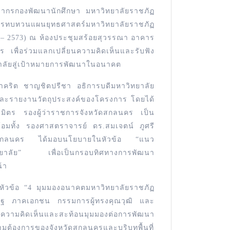
ลากรกองพัฒนานักศึกษา มหาวิทยาลัยราชภัฏ
บทวนแผนยุทธศาสตร์มหาวิทยาลัยราชภัฏ
 – 2573) ณ ห้องประชุมสร้อยสุวรรณา อาคาร
เพื่อร่วมแลกเปลี่ยนความคิดเห็นและรับฟัง
าลัยสู่เป้าหมายการพัฒนาในอนาคต
ชาคริต ชาญชิตปรีชา อธิการบดีมหาวิทยาลัย
ละรายงานวัตถุประสงค์ของโครงการ โดยได้
ีรมิตร รองผู้ว่าราชการจังหวัดสกลนคร เป็น
อมทั้ง รองศาสตราจารย์ ดร.สมเจตน์ ภูศรี
ฏสกลนคร ได้มอบนโยบายในหัวข้อ “แนว
ทยาลัย” เพื่อเป็นกรอบทิศทางการพัฒนา
้า
ัวข้อ “4 มุมมองอนาคตมหาวิทยาลัยราชภัฏ
ัฐ ภาคเอกชน กรรมการผู้ทรงคุณวุฒิ และ
่ยนความคิดเห็นและสะท้อนมุมมองต่อการพัฒนา
ามต้องการของจังหวัดสกลนครและบริบทพื้นที่