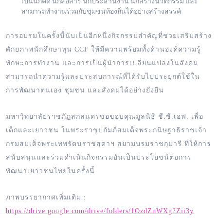
เป็นนักคิด นักสื่อสาร นักประสานงาน นักสร้างนวัตกรรม และ
สามารถทำงานร่วมกับชุมชนท้องถิ่นได้อย่างสร้างสรรค์
การอบรมในครั้งนี้นับเป็นอีกหนึ่งกิจกรรมสำคัญที่ช่วยเสริมสร้าง
ศักยภาพนักศึกษาทุน CCF ให้มีความพร้อมทั้งด้านองค์ความรู้
ทักษะการทำงาน และการเป็นผู้นำการเปลี่ยนแปลงในสังคม
สามารถนำความรู้และประสบการณ์ที่ได้รับไปประยุกต์ใช้ใน
การพัฒนาตนเอง ชุมชน และสังคมได้อย่างยั่งยืน
มหาวิทยาลัยราชภัฏสกลนครขอขอบคุณมูลนิธิ ชี.ซี.เอฟ. เพื่อ
เด็กและเยาวชน ในพระราชูปถัมภ์สมเด็จพระกนิษฐาธิราชเจ้า
กรมสมเด็จพระเทพรัตนราชสุดาฯ สยามบรมราชกุมารี ที่ให้การ
สนับสนุนและร่วมดำเนินกิจกรรมอันเป็นประโยชน์ต่อการ
พัฒนาเยาวชนไทยในครั้งนี้
ภาพบรรยากาศเพิ่มเติม :
https://drive.google.com/drive/folders/1OzdZnWXg2Zii3y