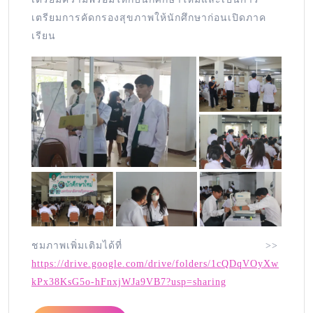
เตรียมการคัดกรองสุขภาพให้นักศึกษาก่อนเปิดภาค
เรียน
ชมภาพเพิ่มเติมได้ที่ >>
https://drive.google.com/drive/folders/1cQDqVOyXw
kPx38KsG5o-hFnxjWJa9VB7?usp=sharing