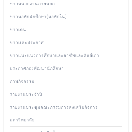
ข่าวหน่วยงานภายนอก
ข่าวหอพักนักศึกษา(หอพักใน)
ข่าวเด่น
ข่าวเเละประกาศ
ข่าวแนะแนวการศึกษาและอาชีพและศิษย์เก่า
ประกาศกองพัฒนานักศึกษา
ภาพกิจกรรม
รายงานประจำปี
รายงานประชุมคณะกรรมการส่งเสริมกิจการ
มหาวิทยาลัย