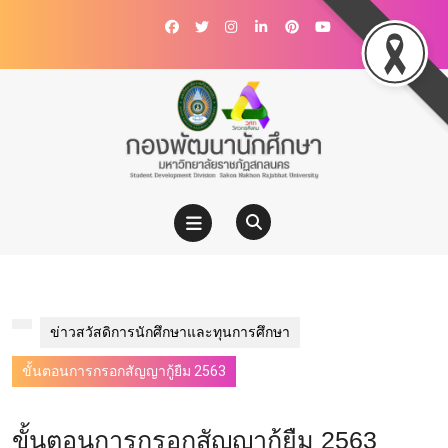
ข่าวสวัสดิการนักศึกษาและทุนการศึกษา
ขั้นตอนการกรอกสัญญากู้ยืม 2563
ขั้นตอนการกรอกสัญญากู้ยืม 2563