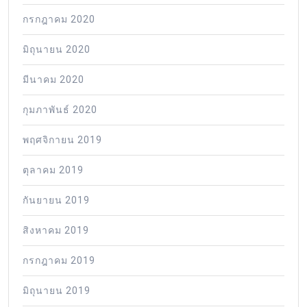
กรกฎาคม 2020
มิถุนายน 2020
มีนาคม 2020
กุมภาพันธ์ 2020
พฤศจิกายน 2019
ตุลาคม 2019
กันยายน 2019
สิงหาคม 2019
กรกฎาคม 2019
มิถุนายน 2019