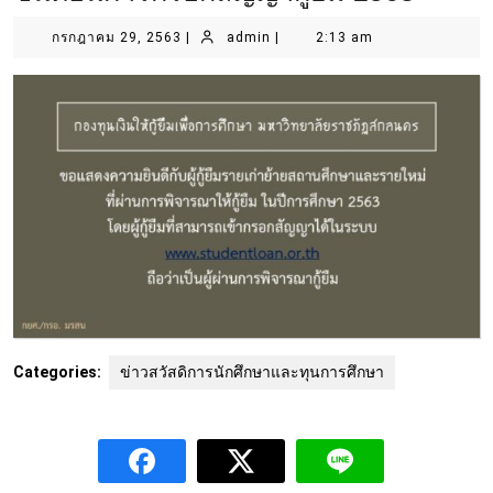
กรกฎาคม 29, 2563
|
admin
|
2:13 am
Categories:
ข่าวสวัสดิการนักศึกษาและทุนการศึกษา