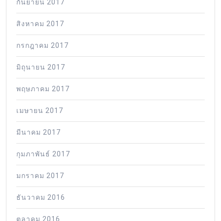
กันยายน 2017
สิงหาคม 2017
กรกฎาคม 2017
มิถุนายน 2017
พฤษภาคม 2017
เมษายน 2017
มีนาคม 2017
กุมภาพันธ์ 2017
มกราคม 2017
ธันวาคม 2016
ตุลาคม 2016