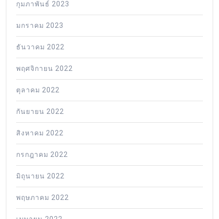
กุมภาพันธ์ 2023
มกราคม 2023
ธันวาคม 2022
พฤศจิกายน 2022
ตุลาคม 2022
กันยายน 2022
สิงหาคม 2022
กรกฎาคม 2022
มิถุนายน 2022
พฤษภาคม 2022
เมษายน 2022