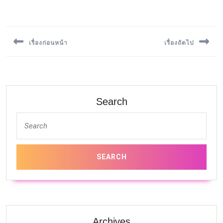
เรื่องก่อนหน้า
เรื่องถัดไป
Previous
Next
post:
post:
Search
Archives