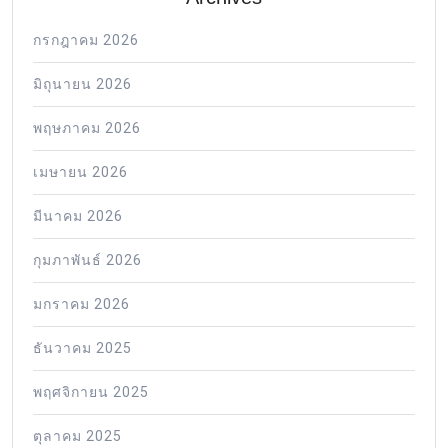
กรกฎาคม 2026
มิถุนายน 2026
พฤษภาคม 2026
เมษายน 2026
มีนาคม 2026
กุมภาพันธ์ 2026
มกราคม 2026
ธันวาคม 2025
พฤศจิกายน 2025
ตุลาคม 2025