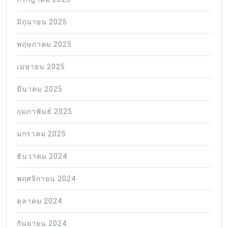
มิถุนายน 2025
พฤษภาคม 2025
เมษายน 2025
มีนาคม 2025
กุมภาพันธ์ 2025
มกราคม 2025
ธันวาคม 2024
พฤศจิกายน 2024
ตุลาคม 2024
กันยายน 2024