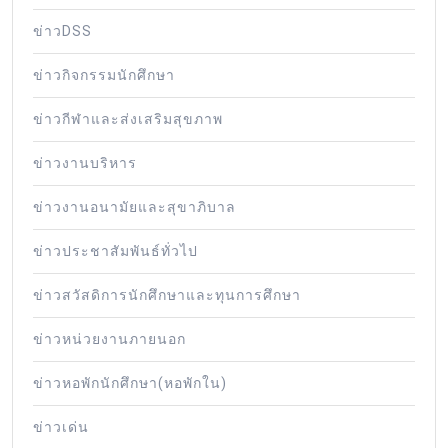
ข่าวDSS
ข่าวกิจกรรมนักศึกษา
ข่าวกีฬาและส่งเสริมสุขภาพ
ข่าวงานบริหาร
ข่าวงานอนามัยและสุขาภิบาล
ข่าวประชาสัมพันธ์ทั่วไป
ข่าวสวัสดิการนักศึกษาและทุนการศึกษา
ข่าวหน่วยงานภายนอก
ข่าวหอพักนักศึกษา(หอพักใน)
ข่าวเด่น