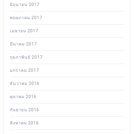
มิถุนายน 2017
พฤษภาคม 2017
เมษายน 2017
มีนาคม 2017
กุมภาพันธ์ 2017
มกราคม 2017
ธันวาคม 2016
ตุลาคม 2016
กันยายน 2016
สิงหาคม 2016