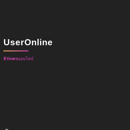
UserOnline
8 Users
ออนไลน์