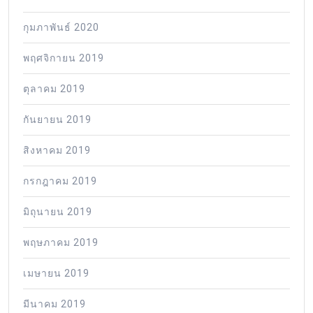
กุมภาพันธ์ 2020
พฤศจิกายน 2019
ตุลาคม 2019
กันยายน 2019
สิงหาคม 2019
กรกฎาคม 2019
มิถุนายน 2019
พฤษภาคม 2019
เมษายน 2019
มีนาคม 2019