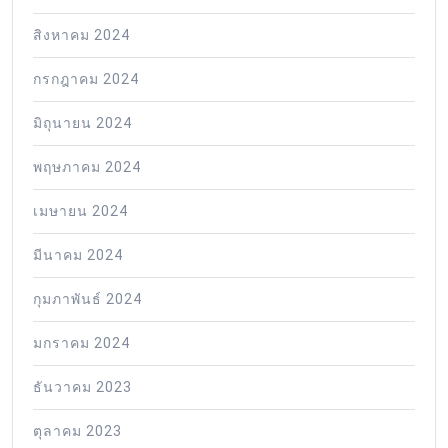
สิงหาคม 2024
กรกฎาคม 2024
มิถุนายน 2024
พฤษภาคม 2024
เมษายน 2024
มีนาคม 2024
กุมภาพันธ์ 2024
มกราคม 2024
ธันวาคม 2023
ตุลาคม 2023