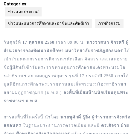
Categories:
ข่าวเเละประกาศ
ข่าวแนะแนวการศึกษาและอาชีพและศิษย์เก่า
ภาพกิจกรรม
วันศุกร์ที่
17 ตุลาคม 2568
เวลา 09.00 น.
นางวาสนา จักรศรี ผู้
อำนวยการกองพัฒนานักศึกษา มหาวิทยาลัยราชภัฏสกลนคร
ได้
เข้าร่วมคณะกรรมการพิจารณาคัดเลือก คัดสรร และเสนอราย
ชื่อผู้มีสิทธิ์เข้ารับพระราชทานทุนการศึกษาสมเด็จพระบรมโอ
รสาธิราชฯ สยามมกุฎราชกุมาร รุ่นที่ 17 ประจำปี 2568 ภายใต้
มูลนิธิทุนการศึกษาพระราชทานสมเด็จพระบรมโอรสาธิราชฯ
สยามมกุฎราชกุมาร (ม.ท.ศ.)
ลงพื้นที่เยี่ยมบ้านนักเรียนทุนพระ
ราชทานฯ ม.ท.ศ.
การลงพื้นที่ในครั้งนี้ นำโดย
นายชูศักดิ์ รู้ยิ่ง ผู้ว่าราชการจังหวัด
สกลนคร
ในฐานะประธานการตรวจเยี่ยม และมี
ดร.สัจจา ฝ่าย
คำตา ศึกษาธิการจังหวัดสกลนคร
พร้อมด้วยคณะกรรมการจาก