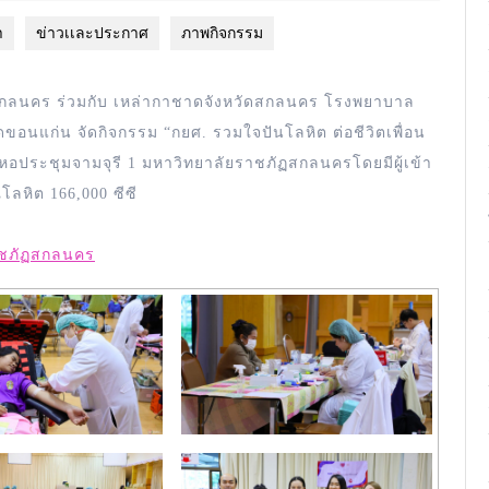
า
ข่าวเเละประกาศ
ภาพกิจกรรม
ภัฏสกลนคร ร่วมกับ เหล่ากาชาดจังหวัดสกลนคร โรงพยาบาล
ขอนแก่น จัดกิจกรรม “กยศ. รวมใจปันโลหิต ต่อชีวิตเพื่อน
8 ณ หอประชุมจามจุรี 1 มหาวิทยาลัยราชภัฏสกลนครโดยมีผู้เข้า
ลหิต 166,000 ซีซี
าชภัฏสกลนคร