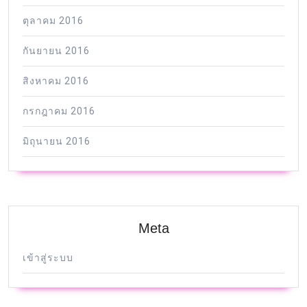
ตุลาคม 2016
กันยายน 2016
สิงหาคม 2016
กรกฎาคม 2016
มิถุนายน 2016
Meta
เข้าสู่ระบบ