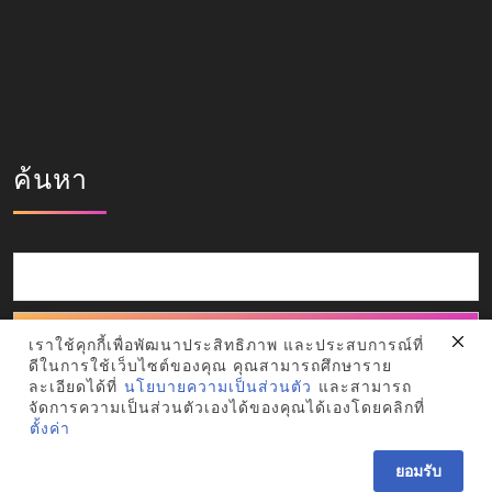
ค้นหา
ค้นหา
เราใช้คุกกี้เพื่อพัฒนาประสิทธิภาพ และประสบการณ์ที่
ดีในการใช้เว็บไซต์ของคุณ คุณสามารถศึกษาราย
ละเอียดได้ที่
นโยบายความเป็นส่วนตัว
และสามารถ
จัดการความเป็นส่วนตัวเองได้ของคุณได้เองโดยคลิกที่
ตั้งค่า
Landing Page WordPress Theme
กองพัฒนานักศึกษา snru
ยอมรับ
2026