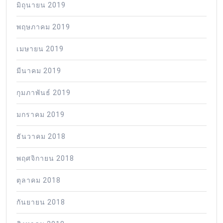
มิถุนายน 2019
พฤษภาคม 2019
เมษายน 2019
มีนาคม 2019
กุมภาพันธ์ 2019
มกราคม 2019
ธันวาคม 2018
พฤศจิกายน 2018
ตุลาคม 2018
กันยายน 2018