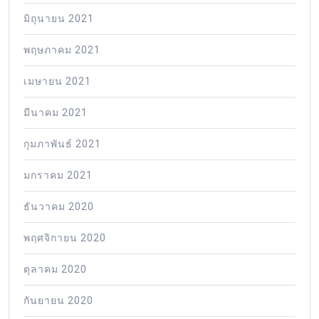
มิถุนายน 2021
พฤษภาคม 2021
เมษายน 2021
มีนาคม 2021
กุมภาพันธ์ 2021
มกราคม 2021
ธันวาคม 2020
พฤศจิกายน 2020
ตุลาคม 2020
กันยายน 2020