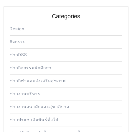
Categories
Design
กิจกรรม
ข่าวDSS
ข่าวกิจกรรมนักศึกษา
ข่าวกีฬาและส่งเสริมสุขภาพ
ข่าวงานบริหาร
ข่าวงานอนามัยและสุขาภิบาล
ข่าวประชาสัมพันธ์ทั่วไป