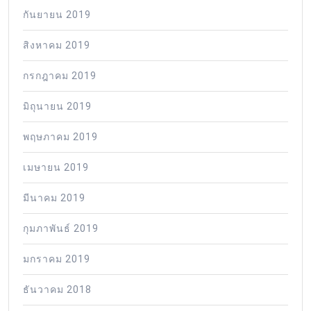
กันยายน 2019
สิงหาคม 2019
กรกฎาคม 2019
มิถุนายน 2019
พฤษภาคม 2019
เมษายน 2019
มีนาคม 2019
กุมภาพันธ์ 2019
มกราคม 2019
ธันวาคม 2018