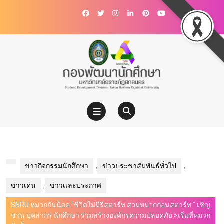
ข่าวกิจกรรมนักศึกษา
,
ข่าวประชาสัมพันธ์ทั่วไป
,
ข่าวเด่น
,
ข่าวเเละประกาศ
SNRU หมวกกันน็อค “ชีวิตไม่มีรีสตาร์ท สวมหมวกก่อนสตาร์ท ” เชิญ
ชวน บุคลากร นักศึกษา ร่วมสร้างองค์กรความปลอดภัย >เริ่มที่หมวก