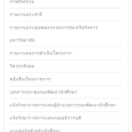
ภาพกิจกรรม
รายงานประจำปี
รายงานประชุมคณะกรรมการส่งเสริมกิจการ
มหาวิทยาลัย
รายงานผลการดำเนินโครงการ
วิศวกรสังคม
หนังสือเวียนราชการ
เอกสารประชุมกองพัฒนานักศึกษา
แจ้งรักษาราชการแทนผู้อำนวยการกองพัฒนานักศึกษา
แจ้งรักษาราชการแทนรองอธิการบดี
แบบฟอร์มสำหรับนักศึกษา