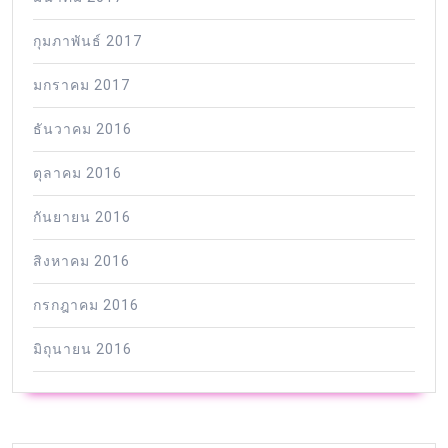
กุมภาพันธ์ 2017
มกราคม 2017
ธันวาคม 2016
ตุลาคม 2016
กันยายน 2016
สิงหาคม 2016
กรกฎาคม 2016
มิถุนายน 2016