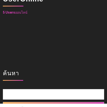
5 Users
ออนไลน์
ค้นหา